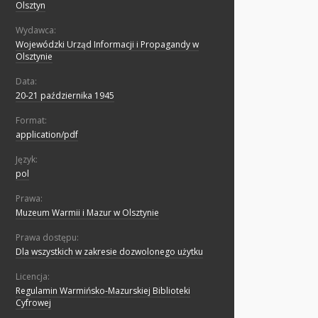
Olsztyn
Wydawca:
Wojewódzki Urząd Informacji i Propagandy w
Olsztynie
Data:
20-21 października 1945
Format:
application/pdf
Język:
pol
Prawa:
Muzeum Warmii i Mazur w Olsztynie
Prawa dostępu:
Dla wszystkich w zakresie dozwolonego użytku
Licencja:
Regulamin Warmińsko-Mazurskiej Biblioteki
Cyfrowej