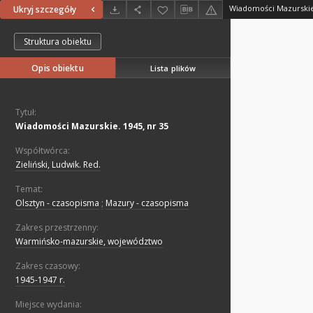
Wiadomości Mazurskie.
Ukryj szczegóły
Struktura obiektu
Opis obiektu
Lista plików
Tytuł:
Wiadomości Mazurskie. 1945, nr 35
Współtwórca:
Zieliński, Ludwik. Red.
Temat:
Olsztyn - czasopisma
;
Mazury - czasopisma
Zakres przestrzenny:
Warmińsko-mazurskie, województwo
Zakres czasowy:
1945-1947 r.
Miejsce wydania: