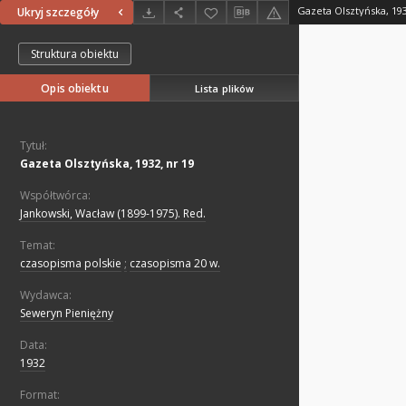
Gazeta Olsztyńska, 193
Ukryj szczegóły
Struktura obiektu
Opis obiektu
Lista plików
Tytuł:
Gazeta Olsztyńska, 1932, nr 19
Współtwórca:
Jankowski, Wacław (1899-1975). Red.
Temat:
czasopisma polskie
;
czasopisma 20 w.
Wydawca:
Seweryn Pieniężny
Data:
1932
Format: