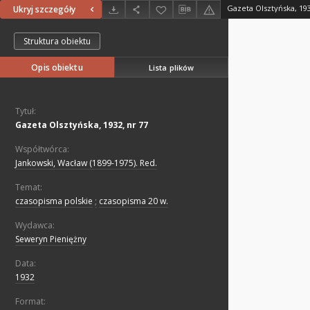
Gazeta Olsztyńska, 193
Ukryj szczegóły
Struktura obiektu
Opis obiektu
Lista plików
Tytuł:
Gazeta Olsztyńska, 1932, nr 77
Współtwórca:
Jankowski, Wacław (1899-1975). Red.
Temat:
czasopisma polskie
;
czasopisma 20 w.
Wydawca:
Seweryn Pieniężny
Data:
1932
Format: