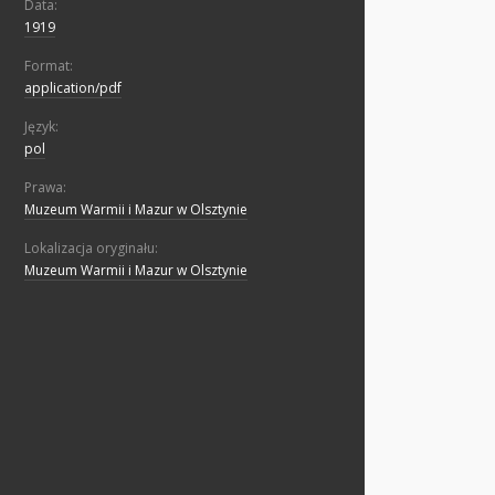
Data:
1919
Format:
application/pdf
Język:
pol
Prawa:
Muzeum Warmii i Mazur w Olsztynie
Lokalizacja oryginału:
Muzeum Warmii i Mazur w Olsztynie