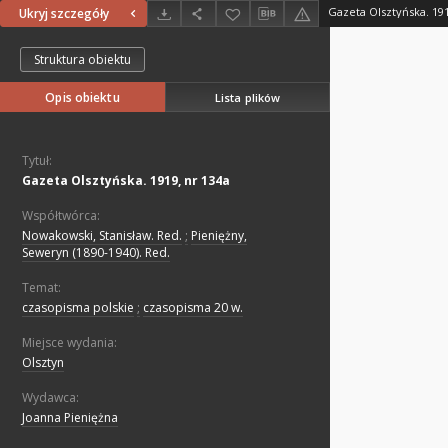
Gazeta Olsztyńska. 191
Ukryj szczegóły
Struktura obiektu
Opis obiektu
Lista plików
Tytuł:
Gazeta Olsztyńska. 1919, nr 134a
Współtwórca:
Nowakowski, Stanisław. Red.
;
Pieniężny,
Seweryn (1890-1940). Red.
Temat:
czasopisma polskie
;
czasopisma 20 w.
Miejsce wydania:
Olsztyn
Wydawca:
Joanna Pieniężna