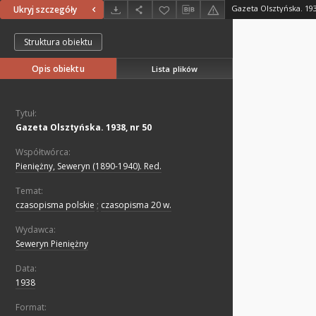
Gazeta Olsztyńska. 193
Ukryj szczegóły
Struktura obiektu
Opis obiektu
Lista plików
Tytuł:
Gazeta Olsztyńska. 1938, nr 50
Współtwórca:
Pieniężny, Seweryn (1890-1940). Red.
Temat:
czasopisma polskie
;
czasopisma 20 w.
Wydawca:
Seweryn Pieniężny
Data:
1938
Format: