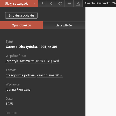
Gazeta Olsztyńska. 192
Ukryj szczegóły
Struktura obiektu
Opis obiektu
Lista plików
Tytuł:
Gazeta Olsztyńska. 1925, nr 301
Współtwórca:
Jaroszyk, Kazimierz (1878-1941). Red.
Temat:
czasopisma polskie
;
czasopisma 20 w.
Wydawca:
Joanna Pieniężna
Data:
1925
Format: