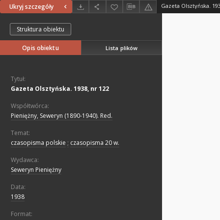
Gazeta Olsztyńska. 193
Ukryj szczegóły
Struktura obiektu
Opis obiektu
Lista plików
Tytuł:
Gazeta Olsztyńska. 1938, nr 122
Współtwórca:
Pieniężny, Seweryn (1890-1940). Red.
Temat:
czasopisma polskie
;
czasopisma 20 w.
Wydawca:
Seweryn Pieniężny
Data:
1938
Format: