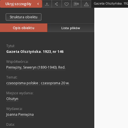
Gazeta Olsztyńska. 192
Ukryj szczegóły
Struktura obiektu
Opis obiektu
Lista plików
Tytuł:
Gazeta Olsztyńska. 1923, nr 146
Współtwórca:
Pieniężny, Seweryn (1890-1940). Red.
Temat:
czasopisma polskie
;
czasopisma 20 w.
Miejsce wydania:
Olsztyn
Wydawca:
Joanna Pieniężna
Data: