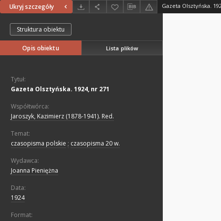
Gazeta Olsztyńska. 192
Ukryj szczegóły
Struktura obiektu
Opis obiektu
Lista plików
Tytuł:
Gazeta Olsztyńska. 1924, nr 271
Współtwórca:
Jaroszyk, Kazimierz (1878-1941). Red.
Temat:
czasopisma polskie
;
czasopisma 20 w.
Wydawca:
Joanna Pieniężna
Data:
1924
Format: