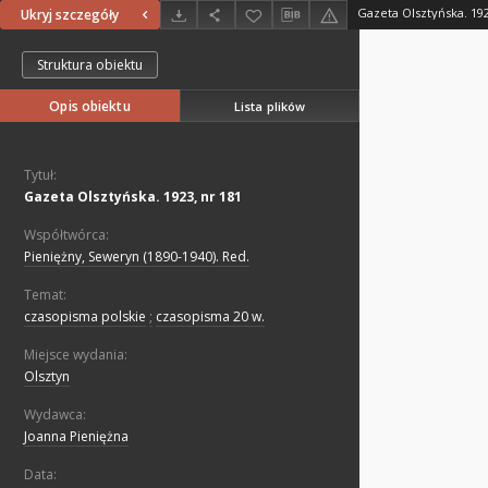
Gazeta Olsztyńska. 192
Ukryj szczegóły
Struktura obiektu
Opis obiektu
Lista plików
Tytuł:
Gazeta Olsztyńska. 1923, nr 181
Współtwórca:
Pieniężny, Seweryn (1890-1940). Red.
Temat:
czasopisma polskie
;
czasopisma 20 w.
Miejsce wydania:
Olsztyn
Wydawca:
Joanna Pieniężna
Data: