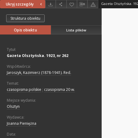
Gazeta Olsztyńska. 192
Ukryj szczegóły
Struktura obiektu
Opis obiektu
Lista plików
Tytuł:
Gazeta Olsztyńska. 1923, nr 262
Współtwórca:
Jaroszyk, Kazimierz (1878-1941). Red.
Temat:
czasopisma polskie
;
czasopisma 20 w.
Miejsce wydania:
Olsztyn
Wydawca:
Joanna Pieniężna
Data: