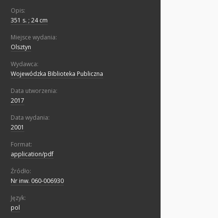
Opis:
351 s. ; 24 cm
Miejsce wydania:
Olsztyn
Wydawca:
Wojewódzka Biblioteka Publiczna
Data utworzenia:
2017
Data wydania:
2001
Format:
application/pdf
Źródło:
Nr inw. 060-006930
Język:
pol