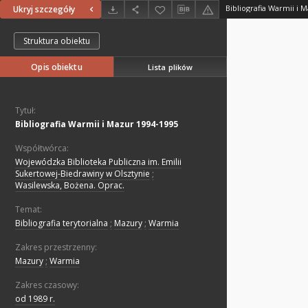
Bibliografia Warmii i 
Ukryj szczegóły
Struktura obiektu
Opis obiektu
Lista plików
Tytuł:
Bibliografia Warmii i Mazur 1994-1995
Współtwórca:
Wojewódzka Biblioteka Publiczna im. Emilii
Sukertowej-Biedrawiny w Olsztynie
;
Wasilewska, Bożena. Oprac.
Temat:
Bibliografia terytorialna
;
Mazury
;
Warmia
Zakres przestrzenny:
Mazury
;
Warmia
Zakres czasowy:
od 1989 r.