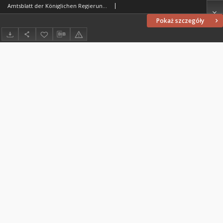
Amtsblatt der Königlichen Regierung zu Allenstein, 1913 Jg. 9, Stück 19
Pokaż szczegóły