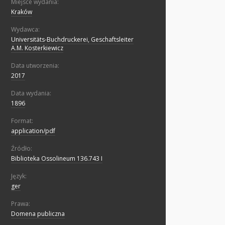
Miejsce wydania:
Kraków
Wydawca:
Universitäts-Buchdruckerei, Geschaftsleiter
A.M. Kosterkiewicz
Data utworzenia:
2017
Data wydania:
1896
Format:
application/pdf
Źródło:
Biblioteka Ossolineum 136.743 I
Język:
ger
Prawa:
Domena publiczna