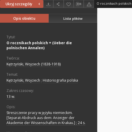
Ukryj szczegóły
Opis obiektu
Lista plików
Tytuł:
O rocznikach polskich = (Ueber die
polnischen Annalen)
Twórca:
Kętrzyński, Wojciech (1838-1918)
Temat:
Kętrzyński, Wojciech
;
Historiografia polska
Zakres czasowy:
13 w.
Opis:
Streszczenie pracy w języku niemieckim.
[Separat-Abdruck aus dem: Anzeiger der
Akademie der Wissenschaften in Krakau.] ; 24 s.