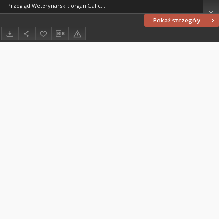
Przegląd Weterynarski : organ Galicyjskiego Towarzystwa Weterynarskiego : czasopismo poświęcone weterynaryi i hodowli, 1887 R. 2, nr 10
Pokaż szczegóły