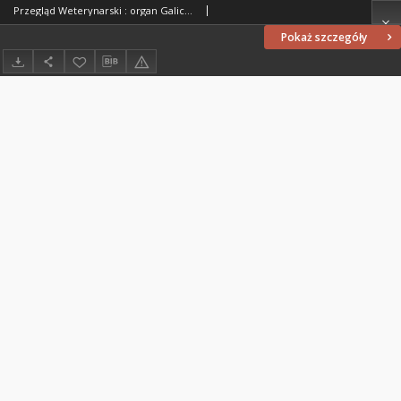
Przegląd Weterynarski : organ Galicyjskiego Towarzystwa Weterynarskiego : czasopismo poświęcone weterynaryi i hodowli, 1897 R. 12, nr 12
Pokaż szczegóły