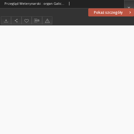
Przegląd Weterynarski : organ Galicyjskiego Towarzystwa Weterynarskiego : czasopismo poświęcone weterynaryi i hodowli, 1900 R. 15, nr 4
Pokaż szczegóły