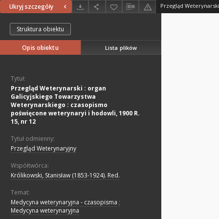
Ukryj szczegóły
Struktura obiektu
Opis obiektu
Lista plików
Tytuł:
Przegląd Weterynarski : organ
Galicyjskiego Towarzystwa
Weterynarskiego : czasopismo
poświęcone weterynaryi i hodowli, 1900 R.
15, nr 12
Tytuł odmienny:
Przegląd Weterynaryjny
Współtwórca:
Królikowski, Stanisław (1853-1924). Red.
Temat:
Medycyna weterynaryjna - czasopisma
;
Medycyna weterynaryjna