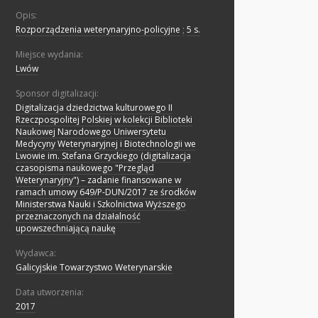
Opis:
Rozporządzenia weterynaryjno-policyjne
;
5 s.
Miejsce wydania:
Lwów
Sponsor digitalizacji:
Digitalizacja dziedzictwa kulturowego II
Rzeczpospolitej Polskiej w kolekcji Biblioteki
Naukowej Narodowego Uniwersytetu
Medycyny Weterynaryjnej i Biotechnologii we
Lwowie im. Stefana Grzyckiego (digitalizacja
czasopisma naukowego "Przegląd
Weterynaryjny") – zadanie finansowane w
ramach umowy 649/P-DUN/2017 ze środków
Ministerstwa Nauki i Szkolnictwa Wyższego
przeznaczonych na działalność
upowszechniającą naukę
Wydawca:
Galicyjskie Towarzystwo Weterynarskie
Data utworzenia:
2017