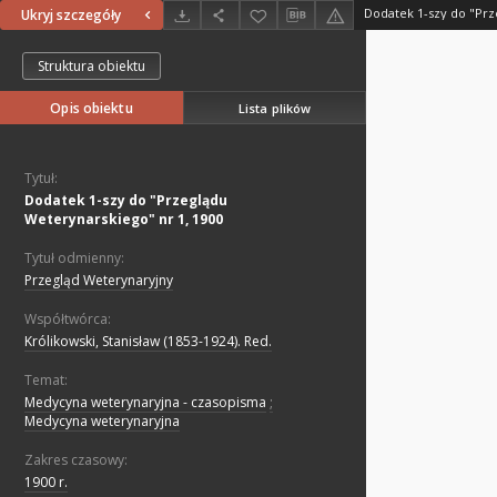
Ukryj szczegóły
Struktura obiektu
Opis obiektu
Lista plików
Tytuł:
Dodatek 1-szy do "Przeglądu
Weterynarskiego" nr 1, 1900
Tytuł odmienny:
Przegląd Weterynaryjny
Współtwórca:
Królikowski, Stanisław (1853-1924). Red.
Temat:
Medycyna weterynaryjna - czasopisma
;
Medycyna weterynaryjna
Zakres czasowy:
1900 r.