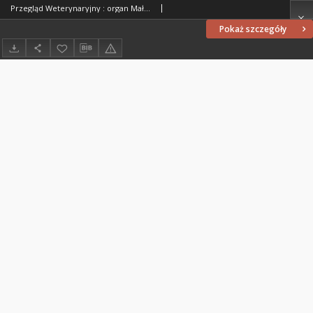
Przegląd Weterynaryjny : organ Małopolskiego Towarzystwa Lekarzy Weterynaryjnych i Tow. Lekarzy Weterynaryjnych Województwa Krakowskiego i Śląskiego w Krakowie : miesięcznik poświęcony medycynie weterynaryjnej, 1925 R. 38, nr 3
Pokaż szczegóły