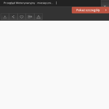
Przegląd Weterynaryjny : miesięcznik poświęcony medycynie weterynaryjnej : wychodzi przy współpracy grona profesorów Akademji Medycyny Weterynaryjnej i Lwowskiego Koła Zrzeszenia Lekarzy Weterynaryjnych Rzeczypospolitej Polskiej we Lwowie, 1931 R. 44, Spis treści i indeksy
Pokaż szczegóły