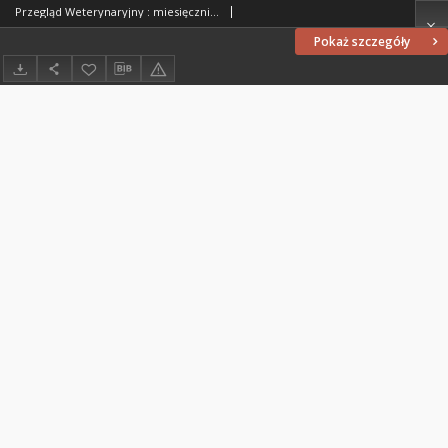
Przegląd Weterynaryjny : miesięcznik poświęcony medycynie weterynaryjnej : wychodzi przy współpracy grona profesorów Akademji Medycyny Weterynaryjnej i Lwowskiego Oddziału Zrzeszenia Lekarzy Weterynaryjnych Rzeczypospolitej Polskiej we Lwowie, 1931 R. 44, nr 8
Pokaż szczegóły