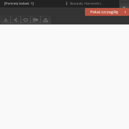
[Portrety kobiet. 1]
Skurpski, Hieronim (1914-2006)
Pokaż szczegóły