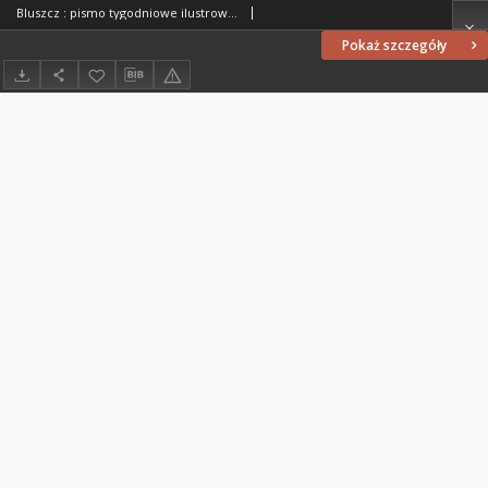
Bluszcz : pismo tygodniowe ilustrowane dla kobiet, 1907 R. 43, nr 14
Pokaż szczegóły