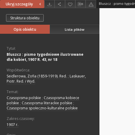
Ukryj szczegóły
Struktura obiektu
Opis obiektu
Lista plików
Tytuł:
Bluszcz : pismo tygodniowe ilustrowane
dla kobiet, 1907 R. 43, nr 18
Współtwórca:
Seidlerowa, Zofia (1859-1919). Red.
;
Laskauer,
Piotr. Red. i Wyd.
Temat:
Czasopisma polskie
;
Czasopisma kobiece
polskie
;
Czasopisma literackie polskie
;
Czasopisma społeczno-kulturalne polskie
Zakres czasowy:
1907 r.