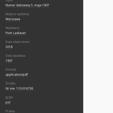
Opis:
Numer datowany 5. maja 1907
Miejsce wydania:
Warszawa
Wydawca:
Piotr Laskauer
Data utworzenia:
2018
Data wydania:
1907
Format:
application/pdf
Źródło:
Nr inw. 110-016738
Język:
pol
Prawa: