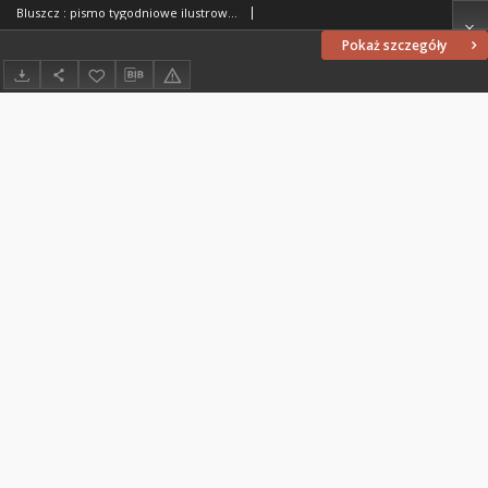
Bluszcz : pismo tygodniowe ilustrowane poświęcone sprawom kobiecym, 1912 R. 48, nr 1
Pokaż szczegóły