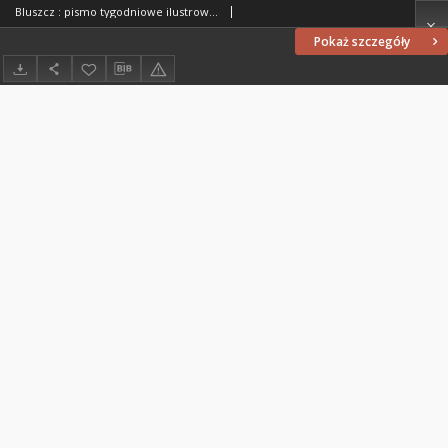
Bluszcz : pismo tygodniowe ilustrowane poświęcone sprawom kobiecym, 1912 R. 48, nr 4
Pokaż szczegóły