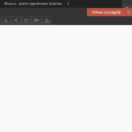
Bluszcz : pismo tygodniowe ilustrowane poświęcone sprawom kobiecym, 1912 R. 48, nr 7
Pokaż szczegóły