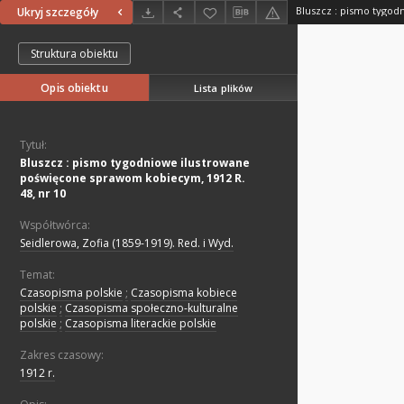
Ukryj szczegóły
Struktura obiektu
Opis obiektu
Lista plików
Tytuł:
Bluszcz : pismo tygodniowe ilustrowane
poświęcone sprawom kobiecym, 1912 R.
48, nr 10
Współtwórca:
Seidlerowa, Zofia (1859-1919). Red. i Wyd.
Temat:
Czasopisma polskie
;
Czasopisma kobiece
polskie
;
Czasopisma społeczno-kulturalne
polskie
;
Czasopisma literackie polskie
Zakres czasowy:
1912 r.