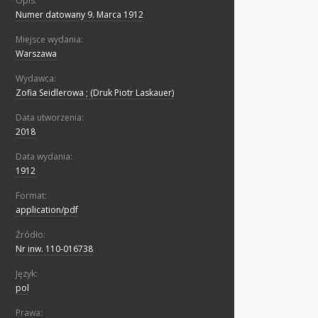
Opis:
Numer datowany 9. Marca 1912
Miejsce wydania:
Warszawa
Wydawca:
Zofia Seidlerowa ; (Druk Piotr Laskauer)
Data utworzenia:
2018
Data wydania:
1912
Format:
application/pdf
Źródło:
Nr inw. 110-016738
Język:
pol
Prawa: