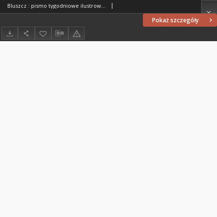
Bluszcz : pismo tygodniowe ilustrowane poświęcone sprawom kobiecym, 1912 R. 48, nr 16
Pokaż szczegóły