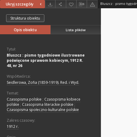
Ukryj szczegóły
Struktura obiektu
Opis obiektu
Lista plików
Tytuł:
Bluszcz : pismo tygodniowe ilustrowane
poświęcone sprawom kobiecym, 1912 R.
48, nr 26
Współtwórca:
Seidlerowa, Zofia (1859-1919). Red. i Wyd.
Temat:
Czasopisma polskie
;
Czasopisma kobiece
polskie
;
Czasopisma literackie polskie
;
Czasopisma społeczno-kulturalne polskie
Zakres czasowy:
1912 r.