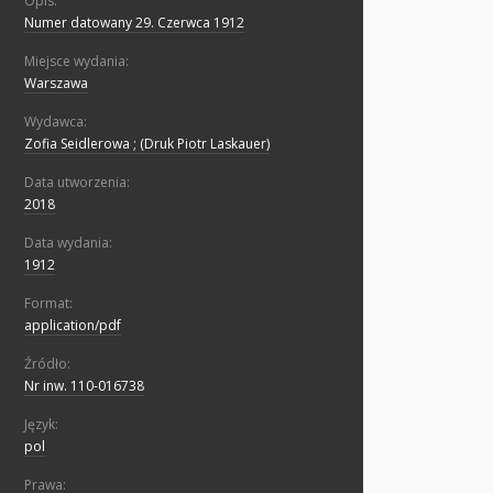
Opis:
Numer datowany 29. Czerwca 1912
Miejsce wydania:
Warszawa
Wydawca:
Zofia Seidlerowa ; (Druk Piotr Laskauer)
Data utworzenia:
2018
Data wydania:
1912
Format:
application/pdf
Źródło:
Nr inw. 110-016738
Język:
pol
Prawa: