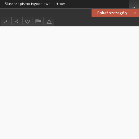
Bluszcz : pismo tygodniowe ilustrowane poświęcone sprawom kobiecym, 1912 R. 48, nr 33
Pokaż szczegóły