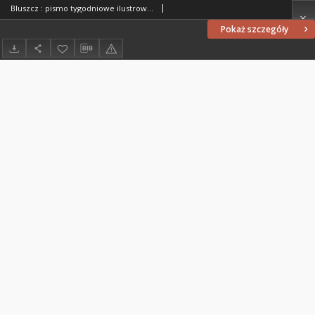
Bluszcz : pismo tygodniowe ilustrowane poświęcone sprawom kobiecym, 1912 R. 48, nr 35
Pokaż szczegóły