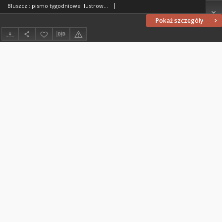
Bluszcz : pismo tygodniowe ilustrowane poświęcone sprawom kobiecym, 1912 R. 48, nr 41
Pokaż szczegóły