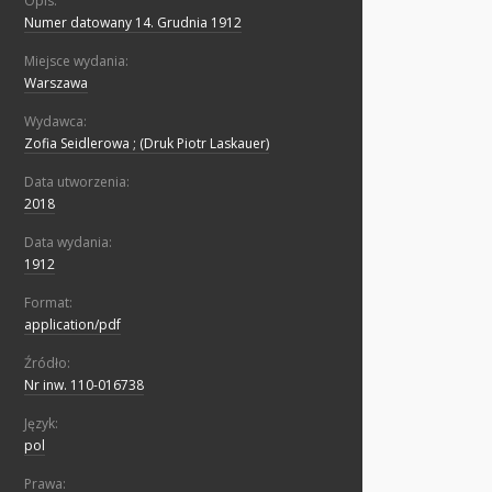
Opis:
Numer datowany 14. Grudnia 1912
Miejsce wydania:
Warszawa
Wydawca:
Zofia Seidlerowa ; (Druk Piotr Laskauer)
Data utworzenia:
2018
Data wydania:
1912
Format:
application/pdf
Źródło:
Nr inw. 110-016738
Język:
pol
Prawa: