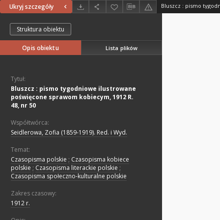
Ukryj szczegóły
Struktura obiektu
Opis obiektu
Lista plików
Tytuł:
Bluszcz : pismo tygodniowe ilustrowane
poświęcone sprawom kobiecym, 1912 R.
48, nr 50
Współtwórca:
Seidlerowa, Zofia (1859-1919). Red. i Wyd.
Temat:
Czasopisma polskie
;
Czasopisma kobiece
polskie
;
Czasopisma literackie polskie
;
Czasopisma społeczno-kulturalne polskie
Zakres czasowy:
1912 r.