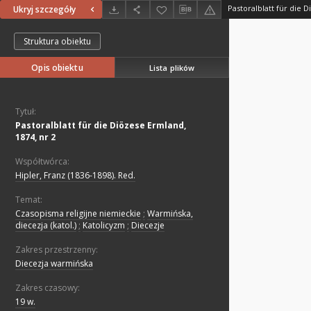
Pastoralblatt für die 
Ukryj szczegóły
Struktura obiektu
Opis obiektu
Lista plików
Tytuł:
Pastoralblatt für die Diözese Ermland,
1874, nr 2
Współtwórca:
Hipler, Franz (1836-1898). Red.
Temat:
Czasopisma religijne niemieckie
;
Warmińska,
diecezja (katol.)
;
Katolicyzm
;
Diecezje
Zakres przestrzenny:
Diecezja warmińska
Zakres czasowy:
19 w.