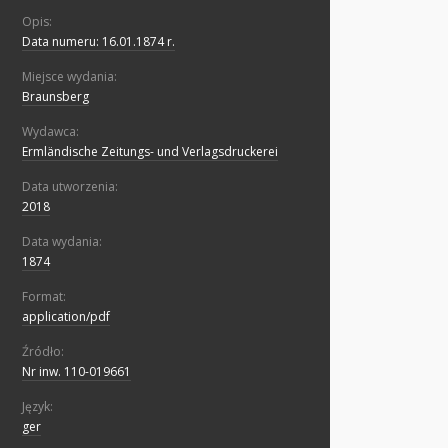
Opis:
Data numeru: 16.01.1874 r.
Miejsce wydania:
Braunsberg
Wydawca:
Ermländische Zeitungs- und Verlagsdruckerei
Data utworzenia:
2018
Data wydania:
1874
Format:
application/pdf
Źródło:
Nr inw. 110-019661
Język:
ger