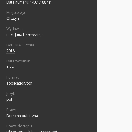
Data numeru: 14.01.1887 r.
Miejsce wydania:
Olsztyn
Wydawca:
nakł. Jana Liszewskiego
Data utworzenia:
2018
Data wydania:
1887
Format:
application/pdf
Język:
pol
Prawa:
Domena publiczna
Prawa dostępu:
Dla wszystkich bez ograniczeń