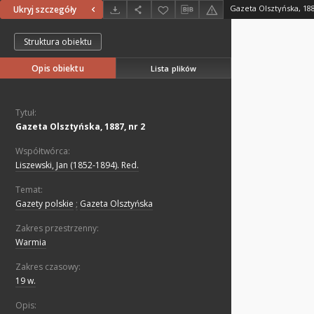
Gazeta Olsztyńska, 188
Ukryj szczegóły
Struktura obiektu
Opis obiektu
Lista plików
Tytuł:
Gazeta Olsztyńska, 1887, nr 2
Współtwórca:
Liszewski, Jan (1852-1894). Red.
Temat:
Gazety polskie
;
Gazeta Olsztyńska
Zakres przestrzenny:
Warmia
Zakres czasowy:
19 w.
Opis: