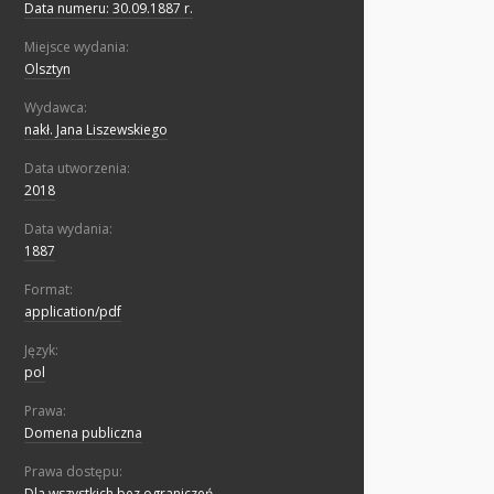
Data numeru: 30.09.1887 r.
Miejsce wydania:
Olsztyn
Wydawca:
nakł. Jana Liszewskiego
Data utworzenia:
2018
Data wydania:
1887
Format:
application/pdf
Język:
pol
Prawa:
Domena publiczna
Prawa dostępu:
Dla wszystkich bez ograniczeń