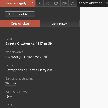
Gazeta Olsztyńska, 188
Ukryj szczegóły
Struktura obiektu
Opis obiektu
Lista plików
Tytuł:
Gazeta Olsztyńska, 1887, nr 39
Współtwórca:
Liszewski, Jan (1852-1894). Red.
Temat:
Gazety polskie
;
Gazeta Olsztyńska
Zakres przestrzenny:
Warmia
Zakres czasowy:
19 w.
Opis: