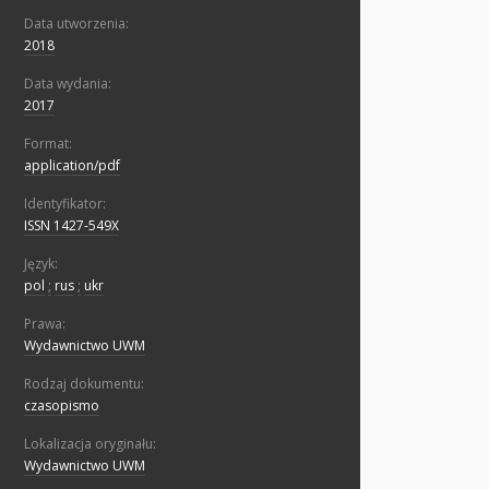
Data utworzenia:
2018
Data wydania:
2017
Format:
application/pdf
Identyfikator:
ISSN 1427-549X
Język:
pol
;
rus
;
ukr
Prawa:
Wydawnictwo UWM
Rodzaj dokumentu:
czasopismo
Lokalizacja oryginału:
Wydawnictwo UWM