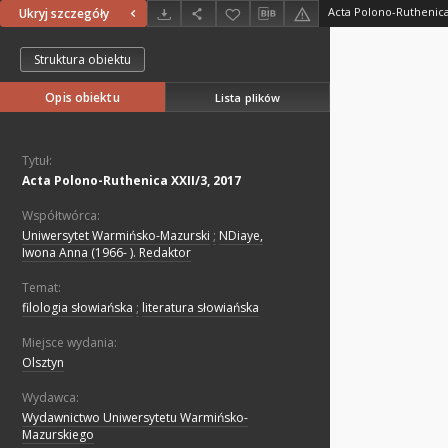
Acta Polono-Ruthenica 
Ukryj szczegóły
Struktura obiektu
Opis obiektu
Lista plików
Tytuł:
Acta Polono-Ruthenica XXII/3, 2017
Współtwórca:
Uniwersytet Warmińsko-Mazurski
;
NDiaye,
Iwona Anna (1966- ). Redaktor
Temat:
filologia słowiańska
;
literatura słowiańska
Miejsce wydania:
Olsztyn
Wydawca:
Wydawnictwo Uniwersytetu Warmińsko-
Mazurskiego