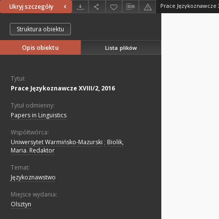
Prace Językoznawcze XV
Ukryj szczegóły
Struktura obiektu
Opis obiektu
Lista plików
Tytuł:
Prace Językoznawcze XVIII/2, 2016
Tytuł odmienny:
Papers in Linguistics
Współtwórca:
Uniwersytet Warmińsko-Mazurski
;
Biolik,
Maria. Redaktor
Temat:
Językoznawstwo
Miejsce wydania:
Olsztyn