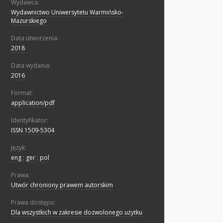
Wydawca:
Wydawnictwo Uniwersytetu Warmińsko-
Mazurskiego
Data utworzenia:
2018
Data wydania:
2016
Format:
application/pdf
Identyfikator:
ISSN 1509-5304
Język:
eng
;
ger
;
pol
Prawa:
Utwór chroniony prawem autorskim
Prawa dostępu:
Dla wszystkich w zakresie dozwolonego użytku