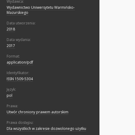
Wydawca:
Wydawnictwo Uniwersytetu Warmińsko-
Mazurskiego
Data utworzenia:
2018
Data wydania:
2017
Format:
application/pdf
Identyfikator:
ISSN 1509-5304
Język:
pol
Prawa:
Utwór chroniony prawem autorskim
Prawa dostępu:
Dla wszystkich w zakresie dozwolonego użytku