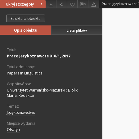
Prace Językoznawcze X
Ukryj szczegóły
Struktura obiektu
Opis obiektu
Lista plików
Tytuł:
Prace Językoznawcze XIX/1, 2017
Tytuł odmienny:
Papers in Linguistics
Współtwórca:
Uniwersytet Warmińsko-Mazurski
;
Biolik,
Maria. Redaktor
Temat:
Językoznawstwo
Miejsce wydania:
Olsztyn