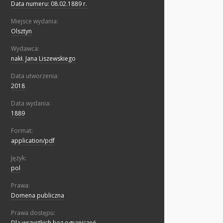
Data numeru: 08.02.1889 r.
Miejsce wydania:
Olsztyn
Wydawca:
nakł. Jana Liszewskiego
Data utworzenia:
2018
Data wydania:
1889
Format:
application/pdf
Język:
pol
Prawa:
Domena publiczna
Prawa dostępu:
Dla wszystkich bez ograniczeń