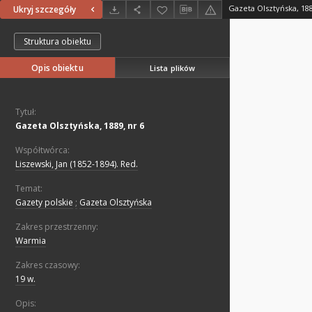
Gazeta Olsztyńska, 188
Ukryj szczegóły
Struktura obiektu
Opis obiektu
Lista plików
Tytuł:
Gazeta Olsztyńska, 1889, nr 6
Współtwórca:
Liszewski, Jan (1852-1894). Red.
Temat:
Gazety polskie
;
Gazeta Olsztyńska
Zakres przestrzenny:
Warmia
Zakres czasowy:
19 w.
Opis: