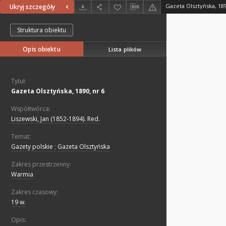
Gazeta Olsztyńska, 189
Ukryj szczegóły
Struktura obiektu
Opis obiektu
Lista plików
Tytuł:
Gazeta Olsztyńska, 1890, nr 6
Współtwórca:
Liszewski, Jan (1852-1894). Red.
Temat:
Gazety polskie
;
Gazeta Olsztyńska
Zakres przestrzenny:
Warmia
Zakres czasowy:
19 w.
Opis: