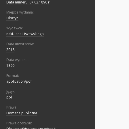
Data numeru: 07.02.1890 r.
Miejsce wydania:
Olsztyn
Wydawca:
nakł. Jana Liszewskiego
Data utworzenia:
2018
Data wydania:
1890
Format:
application/pdf
Język:
pol
Prawa:
Domena publiczna
Prawa dostępu:
Dla wszystkich bez ograniczeń