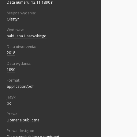
Data numeru: 12.11.1890 r.
Miejsce wydania:
Olsztyn
Wydawca:
nakł. Jana Liszewskiego
Data utworzenia:
2018
Data wydania:
1890
Format:
application/pdf
Język:
pol
Prawa:
Domena publiczna
Prawa dostępu:
Dla wszystkich bez ograniczeń