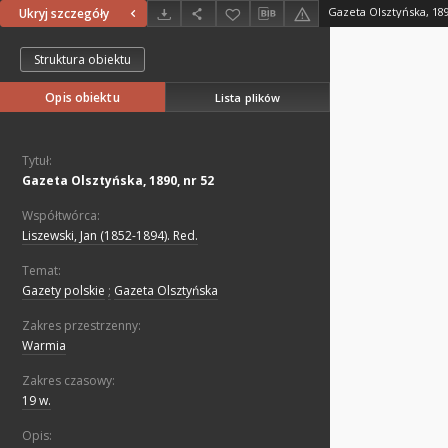
Gazeta Olsztyńska, 189
Ukryj szczegóły
Struktura obiektu
Opis obiektu
Lista plików
Tytuł:
Gazeta Olsztyńska, 1890, nr 52
Współtwórca:
Liszewski, Jan (1852-1894). Red.
Temat:
Gazety polskie
;
Gazeta Olsztyńska
Zakres przestrzenny:
Warmia
Zakres czasowy:
19 w.
Opis: