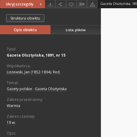
Gazeta Olsztyńska, 189
Ukryj szczegóły
Struktura obiektu
Opis obiektu
Lista plików
Tytuł:
Gazeta Olsztyńska, 1891, nr 15
Współtwórca:
Liszewski, Jan (1852-1894). Red.
Temat:
Gazety polskie
;
Gazeta Olsztyńska
Zakres przestrzenny:
Warmia
Zakres czasowy:
19 w.
Opis: