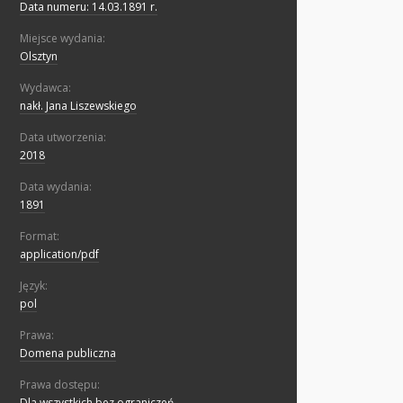
Data numeru: 14.03.1891 r.
Miejsce wydania:
Olsztyn
Wydawca:
nakł. Jana Liszewskiego
Data utworzenia:
2018
Data wydania:
1891
Format:
application/pdf
Język:
pol
Prawa:
Domena publiczna
Prawa dostępu:
Dla wszystkich bez ograniczeń