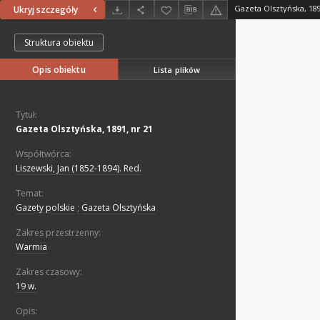
Gazeta Olsztyńska, 189
Ukryj szczegóły
Struktura obiektu
Opis obiektu
Lista plików
Tytuł:
Gazeta Olsztyńska, 1891, nr 21
Współtwórca:
Liszewski, Jan (1852-1894). Red.
Temat:
Gazety polskie
;
Gazeta Olsztyńska
Zakres przestrzenny:
Warmia
Zakres czasowy:
19 w.
Opis: