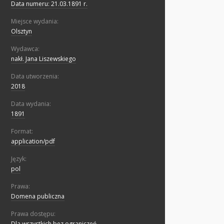
Data numeru: 21.03.1891 r.
Miejsce wydania:
Olsztyn
Wydawca:
nakł. Jana Liszewskiego
Data utworzenia:
2018
Data wydania:
1891
Format:
application/pdf
Język:
pol
Prawa:
Domena publiczna
Prawa dostępu:
Dla wszystkich bez ograniczeń