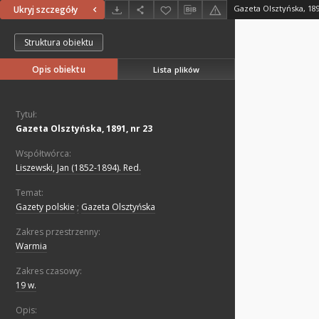
Gazeta Olsztyńska, 189
Ukryj szczegóły
Struktura obiektu
Opis obiektu
Lista plików
Tytuł:
Gazeta Olsztyńska, 1891, nr 23
Współtwórca:
Liszewski, Jan (1852-1894). Red.
Temat:
Gazety polskie
;
Gazeta Olsztyńska
Zakres przestrzenny:
Warmia
Zakres czasowy:
19 w.
Opis: