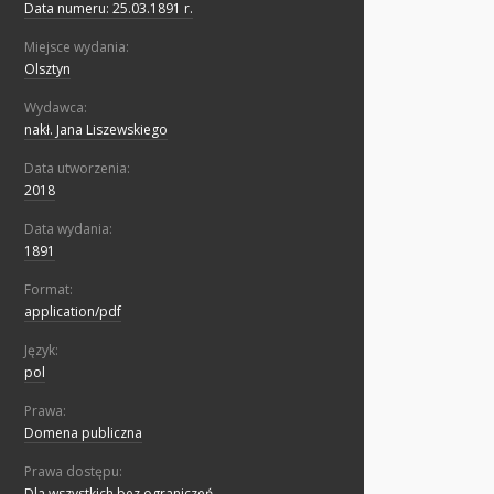
Data numeru: 25.03.1891 r.
Miejsce wydania:
Olsztyn
Wydawca:
nakł. Jana Liszewskiego
Data utworzenia:
2018
Data wydania:
1891
Format:
application/pdf
Język:
pol
Prawa:
Domena publiczna
Prawa dostępu:
Dla wszystkich bez ograniczeń