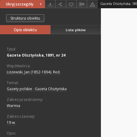
Gazeta Olsztyńska, 189
Ukryj szczegóły
Struktura obiektu
Opis obiektu
Lista plików
Tytuł:
Gazeta Olsztyńska, 1891, nr 24
Współtwórca:
Liszewski, Jan (1852-1894). Red.
Temat:
Gazety polskie
;
Gazeta Olsztyńska
Zakres przestrzenny:
Warmia
Zakres czasowy:
19 w.
Opis: