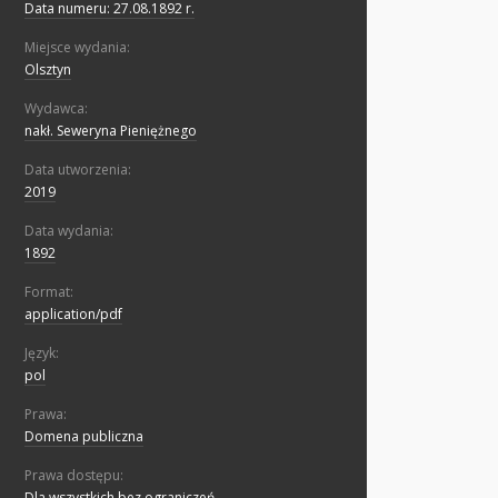
Data numeru: 27.08.1892 r.
Miejsce wydania:
Olsztyn
Wydawca:
nakł. Seweryna Pieniężnego
Data utworzenia:
2019
Data wydania:
1892
Format:
application/pdf
Język:
pol
Prawa:
Domena publiczna
Prawa dostępu:
Dla wszystkich bez ograniczeń