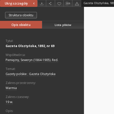
Gazeta Olsztyńska, 189
Ukryj szczegóły
Struktura obiektu
Opis obiektu
Lista plików
Tytuł:
Gazeta Olsztyńska, 1892, nr 69
Współtwórca:
Pieniężny, Seweryn (1864-1905). Red.
Temat:
Gazety polskie
;
Gazeta Olsztyńska
Zakres przestrzenny:
Warmia
Zakres czasowy:
19 w.
Opis: