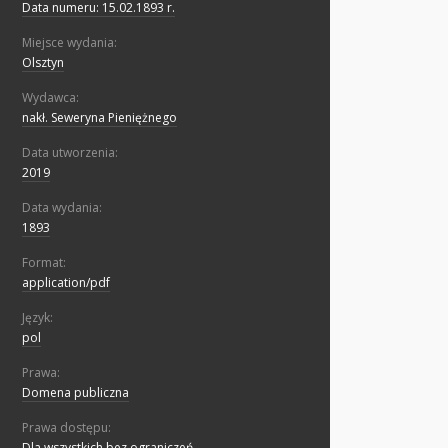
Data numeru: 15.02.1893 r.
Miejsce wydania:
Olsztyn
Wydawca:
nakł. Seweryna Pieniężnego
Data utworzenia:
2019
Data wydania:
1893
Format:
application/pdf
Język:
pol
Prawa:
Domena publiczna
Prawa dostępu:
Dla wszystkich bez ograniczeń