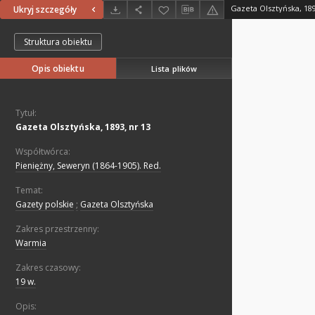
Gazeta Olsztyńska, 189
Ukryj szczegóły
Struktura obiektu
Opis obiektu
Lista plików
Tytuł:
Gazeta Olsztyńska, 1893, nr 13
Współtwórca:
Pieniężny, Seweryn (1864-1905). Red.
Temat:
Gazety polskie
;
Gazeta Olsztyńska
Zakres przestrzenny:
Warmia
Zakres czasowy:
19 w.
Opis: